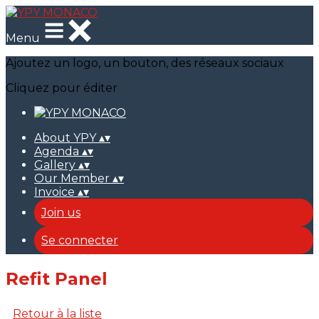
Menu
Ajoutez un logo, un bouton, des réseaux sociaux
Cliquez pour éditer
About YPY
▴
▾
Agenda
▴
▾
Gallery
▴
▾
Our Member
▴
▾
Invoice
▴
▾
Join us
Se connecter
Refit Panel
Retour à la liste